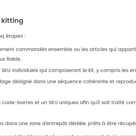
kitting
nq étapes :
ralement commandés ensemble ou les articles qui appar
s fiable.
SKU individuels qui composeront le kit, y compris les en
ge désigné dans une séquence cohérente et reproductibl
un code-barres et un SKU uniques afin qu'il soit traité com
kés dans une zone d'entrepôt dédiée, prêts à être récup