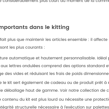
lage considérablement plus court au moment de la comm
mportants dans le kitting
it plus que maintenir les articles ensemble : il affecte d
sont les plus courants :
ture automatique et hautement personnalisable. Idéal p
 aux lettres ondulées
comprend des options standard et
e des vides et réduisant les frais de poids dimensionnel
ue le kit sert également de cadeau ou de produit prêt à 
t de déballage haut de gamme. Voir notre
collection de 
e contenu du kit est plus lourd ou nécessite une protec
’intégrité structurelle nécessaire à l’exécution sur palett