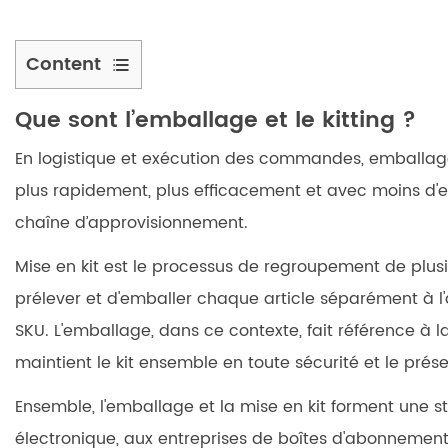
Content
1
Que sont l’emballage et le kitting ?
Comment
fonctionne
En logistique et exécution des commandes,
emballage
le
plus rapidement, plus efficacement et avec moins d'er
processus
chaîne d’approvisionnement.
de
kitting
Mise en kit
est le processus de regroupement de plusie
2
prélever et d'emballer chaque article séparément à l
Pourquoi
SKU. L'emballage, dans ce contexte, fait référence à l
les
choix
maintient le kit ensemble en toute sécurité et le prés
d'emballage
Ensemble, l'emballage et la mise en kit forment une
sont
électronique, aux entreprises de boîtes d'abonnement, 
importants