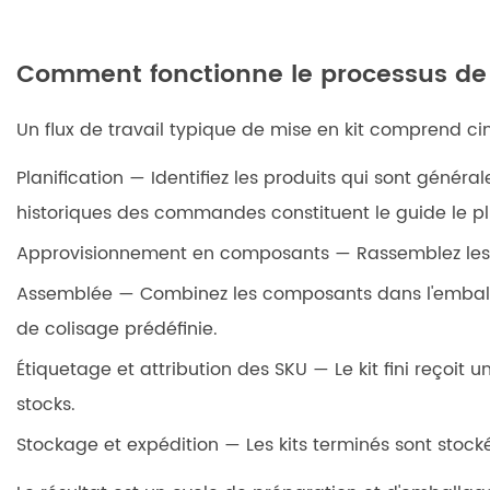
dans
le
Comment fonctionne le processus de 
kitting
3
Un flux de travail typique de mise en kit comprend ci
Principaux
avantages
Planification
— Identifiez les produits qui sont géné
de
historiques des commandes constituent le guide le plu
l'emballage
Approvisionnement en composants
— Rassemblez les 
et
du
Assemblée
— Combinez les composants dans l'emballa
kitting
de colisage prédéfinie.
4
Étiquetage et attribution des SKU
— Le kit fini reçoit 
Mise
stocks.
en
kit,
Stockage et expédition
— Les kits terminés sont stoc
regroupement