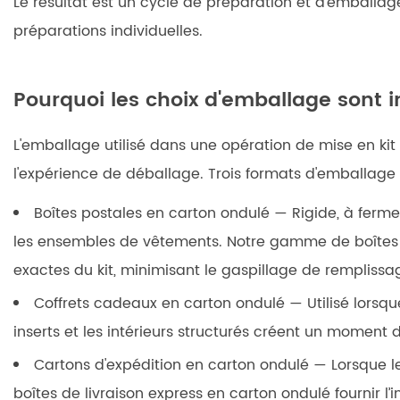
Le résultat est un cycle de préparation et d'embal
ou
assemblage :
préparations individuelles.
dissiper
la
Pourquoi les choix d'emballage sont i
confusion
5
L'emballage utilisé dans une opération de mise en kit fa
Obtenir
le
l'expérience de déballage. Trois formats d'emballage 
bon
Boîtes postales en carton ondulé
— Rigide, à ferme
emballage :
les ensembles de vêtements. Notre gamme de
boîtes
boîtes
personnalisées
exactes du kit, minimisant le gaspillage de remplissag
ou
Coffrets cadeaux en carton ondulé
— Utilisé lorsq
boîtes
inserts et les intérieurs structurés créent un momen
standard
Cartons d'expédition en carton ondulé
— Lorsque l
boîtes de livraison express en carton ondulé
fournir l