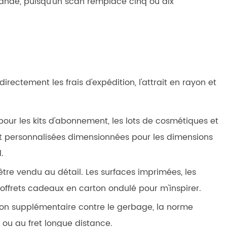
ande, puisqu'un scan remplace cinq ou dix
irectement les frais d'expédition, l'attrait en rayon et
our les kits d'abonnement, les lots de cosmétiques et
 personnalisées dimensionnées pour les dimensions
.
être vendu au détail. Les surfaces imprimées, les
coffrets cadeaux en carton ondulé
pour m'inspirer.
tion supplémentaire contre le gerbage, la norme
es ou au fret longue distance.