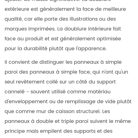
6
extérieure est généralement la face de meilleure
Avantages
qualité, car elle porte des illustrations ou des
de
la
marques imprimées. La doublure intérieure fait
durabilité
face au produit et est généralement optimisée
7
pour la durabilité plutôt que l'apparence.
Sélection
du
Il convient de distinguer les panneaux à simple
panneau
paroi des panneaux à simple face, qui n'ont qu'un
à
seul revêtement collé sur un côté du support
paroi
cannelé - souvent utilisé comme matériau
simple
d'enveloppement ou de remplissage de vide plutôt
adapté
que comme mur de caisson structurel. Les
à
votre
panneaux à double et triple paroi suivent le même
produit
principe mais empilent des supports et des