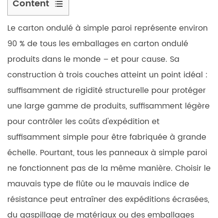
Content
1
Le carton ondulé à simple paroi représente environ
Qu’est-
ce
90 % de tous les emballages en carton ondulé
que
produits dans le monde – et pour cause. Sa
le
construction à trois couches atteint un point idéal :
carton
suffisamment de rigidité structurelle pour protéger
ondulé
une large gamme de produits, suffisamment légère
à
simple
pour contrôler les coûts d'expédition et
paroi
suffisamment simple pour être fabriquée à grande
?
échelle. Pourtant, tous les panneaux à simple paroi
2
ne fonctionnent pas de la même manière. Choisir le
Types
mauvais type de flûte ou le mauvais indice de
de
résistance peut entraîner des expéditions écrasées,
flûtes
et
du gaspillage de matériaux ou des emballages