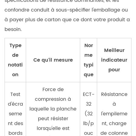
spécifications de résistance dominantes, et les
confondre conduit à sous-spécifier l'emballage ou
à payer plus de carton que ce dont votre produit a
besoin.
Type
Nor
Meilleur
de
me
Ce qu'il mesure
indicateur
notati
typi
pour
on
que
Force de
Test
ECT-
Résistance
compression à
d'écra
32
à
laquelle la planche
seme
(32
l'empileme
peut résister
nt des
lb/p
nt, charge
lorsqu'elle est
bords
ouc
de colonne