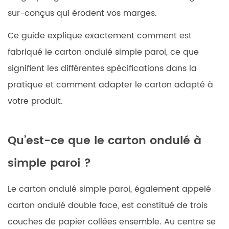
ce
sur-conçus qui érodent vos marges.
qu'ils
Ce guide explique exactement comment est
signifient
pour
fabriqué le carton ondulé simple paroi, ce que
votre
signifient les différentes spécifications dans la
emballage
pratique et comment adapter le carton adapté à
3
votre produit.
Comprendre
les
évaluations
Qu’est-ce que le carton ondulé à
de
simple paroi ?
résistance :
ECT
vs
Le carton ondulé simple paroi, également appelé
test
carton ondulé double face, est constitué de trois
d'éclatement
couches de papier collées ensemble. Au centre se