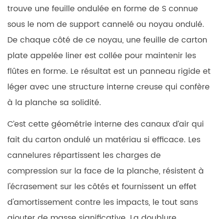
4
trouve une feuille ondulée en forme de S connue
Applications
sous le nom de support cannelé ou noyau ondulé.
courantes
De chaque côté de ce noyau, une feuille de carton
du
carton
plate appelée liner est collée pour maintenir les
ondulé
flûtes en forme. Le résultat est un panneau rigide et
à
léger avec une structure interne creuse qui confère
paroi
à la planche sa solidité.
simple
5
C’est cette géométrie interne des canaux d’air qui
Paroi
fait du carton ondulé un matériau si efficace. Les
simple
cannelures répartissent les charges de
ou
compression sur la face de la planche, résistent à
double
paroi :
l'écrasement sur les côtés et fournissent un effet
comment
d'amortissement contre les impacts, le tout sans
choisir
ajouter de masse significative. La doublure