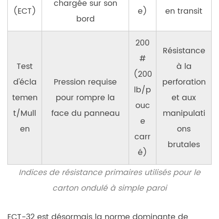
chargée sur son
(ECT)
e)
en transit
bord
200
Résistance
#
Test
à la
(200
d'écla
Pression requise
perforation
lb/p
temen
pour rompre la
et aux
ouc
t/Mull
face du panneau
manipulati
e
en
ons
carr
brutales
é)
Indices de résistance primaires utilisés pour le
carton ondulé à simple paroi
ECT-32 est désormais la norme dominante de